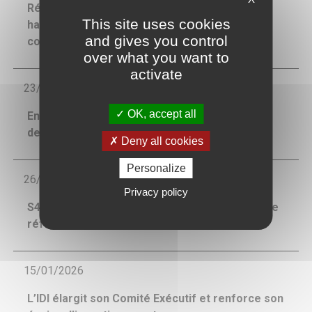
Résultats annuels 2025 - ANR par action en
This site uses cookies
hausse de + 8,1 % à 97,10 € - Fonds propres
and gives you control
consolidés : 740 M€
over what you want to
activate
23/03/2026
OK, accept all
Entrée en négociations exclusives de cession
de la participation dans Winncare
Deny all cookies
Personalize
26/02/2026
Privacy policy
S4BT acquiert HotelHub et devient un acteur de
référence mondiale du business travel
15/01/2026
L’IDI élargit son Comité Exécutif et renforce son